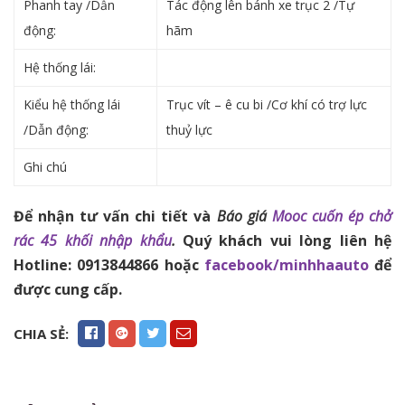
Phanh tay /Dẫn
Tác động lên bánh xe trục 2 /Tự
động:
hãm
Hệ thống lái:
Kiểu hệ thống lái
Trục vít – ê cu bi /Cơ khí có trợ lực
/Dẫn động:
thuỷ lực
Ghi chú
Để nhận tư vấn chi tiết và
Báo giá
Mooc cuốn ép chở
rác 45 khối nhập khẩu
.
Quý khách vui lòng liên hệ
Hotline: 0913844866 hoặc
facebook/minhhaauto
để
được cung cấp.
CHIA SẺ: