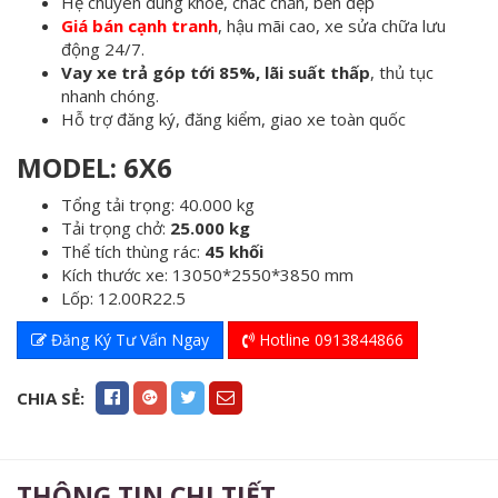
Hệ chuyên dùng khoẻ, chắc chắn, bền đẹp
Giá bán cạnh tranh
, hậu mãi cao, xe sửa chữa lưu
động 24/7.
Vay xe trả góp tới 85%, lãi suất thấp
, thủ tục
nhanh chóng.
Hỗ trợ đăng ký, đăng kiểm, giao xe toàn quốc
MODEL: 6X6
Tổng tải trọng: 40.000 kg
Tải trọng chở:
25.000 kg
Thể tích thùng rác:
45 khối
Kích thước xe: 13050*2550*3850 mm
Lốp: 12.00R22.5
Đăng Ký Tư Vấn Ngay
Hotline 0913844866
CHIA SẺ:
THÔNG TIN CHI TIẾT