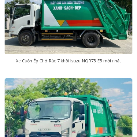
Xe Cuốn Ép Chở Rác 7 khối Isuzu NQR75 E5 mới nhất