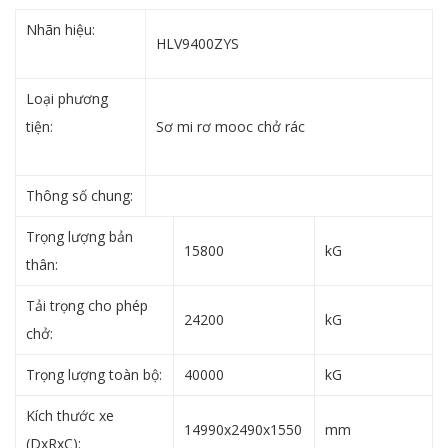
Nhãn hiệu:
xe
HLV9400ZYS
môi trường
Loại phương
tiện:
xe cuốn ép
Sơ mi rơ mooc chở rác
chở rác
Thông số chung:
Trọng lượng bản
15800
kG
thân:
Tải trọng cho phép
24200
kG
chở:
Trọng lượng toàn bộ:
40000
kG
Kích thước xe
14990x2490x1550
mm
(DxRxC):