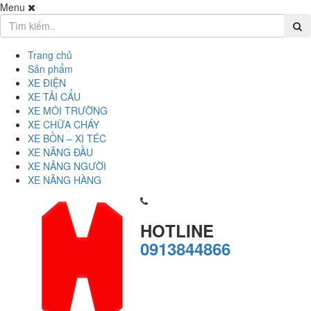
Menu
Trang chủ
Sản phẩm
XE ĐIỆN
XE TẢI CẨU
XE MÔI TRƯỜNG
XE CHỮA CHÁY
XE BỒN – XI TÉC
XE NÂNG ĐẦU
XE NÂNG NGƯỜI
XE NÂNG HÀNG
HOTLINE
0913844866