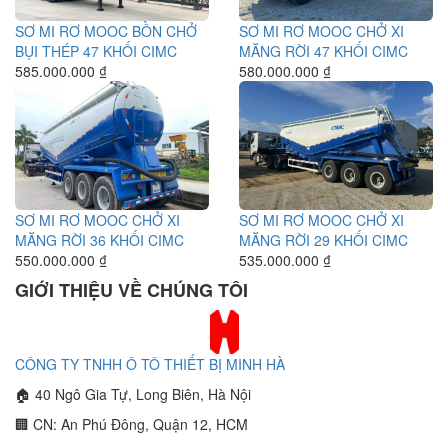
SƠ MI RƠ MOOC BỒN CHỞ
SƠ MI RƠ MOOC CHỞ XI
BỤI THÉP 47 KHỐI CIMC
MĂNG RỜI 47 KHỐI CIMC
585.000.000 ₫
580.000.000 ₫
SƠ MI RƠ MOOC CHỞ XI
SƠ MI RƠ MOOC CHỞ XI
MĂNG RỜI 36 KHỐI CIMC
MĂNG RỜI 29 KHỐI CIMC
550.000.000 ₫
535.000.000 ₫
GIỚI THIỆU VỀ CHÚNG TÔI
CÔNG TY TNHH Ô TÔ THIẾT BỊ MINH HÀ
🏠 40 Ngô Gia Tự, Long Biên, Hà Nội
🏢 CN: An Phú Đông, Quận 12, HCM