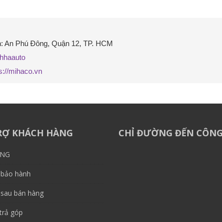
nh: An Phú Đông, Quận 12, TP. HCM

hhaauto
s://mihaco.vn
RỢ KHÁCH HÀNG
CHỈ ĐƯỜNG ĐẾN CÔNG
ÙNG
 bảo hành
 sau bán hàng
trả góp