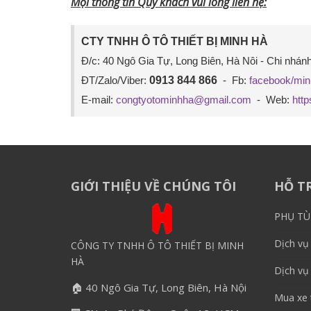
Mọi thông tin Quý khách vui lòng liên hệ:
CTY TNHH Ô TÔ THIẾT BỊ MINH HÀ 
Đ/c: 40 Ngô Gia Tự, Long Biên, Hà Nôi - Chi nhá
ĐT/Zalo/Viber: 
0913 844 866
  -  Fb: 
facebook/min
E-mail: 
congtyotominhha@gmail.com
  -  Web: 
http
GIỚI THIỆU VỀ CHÚNG TÔI
HỖ T
PHỤ T
Dịch vụ
CÔNG TY TNHH Ô TÔ THIẾT BỊ MINH
HÀ
Dịch vụ
🏠 40 Ngô Gia Tự, Long Biên, Hà Nội
Mua xe 