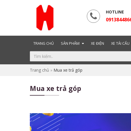
HOTLINE
091384486
TRANG CHỦ
SẢN PHẨM
XE ĐIỆN
XE TẢI CẨU
Trang chủ
»
Mua xe trả góp
Mua xe trả góp