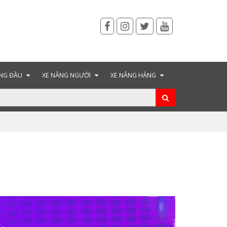
NG ĐẦU
XE NÂNG NGƯỜI
XE NÂNG HÀNG