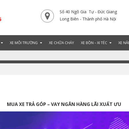
Số 40 Ngô Gia Tự - Đức Giang
6
Long Biên - Thành phố Hà Nội
XE MÔI TRƯỜNG
XE CHỮA CHÁY
XE BỒN – XI TÉC
XE NÂ
MUA XE TRẢ GÓP – VAY NGÂN HÀNG LÃI XUẤT ƯU