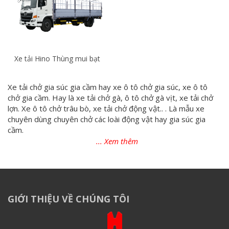
Xe tải Hino Thùng mui bạt
Xe tải chở gia súc gia cầm hay xe ô tô chở gia súc, xe ô tô
chở gia cầm. Hay là xe tải chở gà, ô tô chở gà vịt, xe tải chở
lợn. Xe ô tô chở trâu bò, xe tải chở động vật.. . Là mẫu xe
chuyên dùng chuyên chở các loài động vật hay gia súc gia
cầm.
Xe được đóng trên xe cơ sở của rất nhiều hãng như: xe hino
chở gia súc gia cầm. Xe isuzu chở gia súc gia cầm; xe hyundai
thùng chở gia súc gia cầm…
Có nhiều tải trọng từ nhỏ đến lớn: xe tải chở gia súc gia cầm 3
tấn; xe ô tô chở giác súc 15 tấn…
GIỚI THIỆU VỀ CHÚNG TÔI