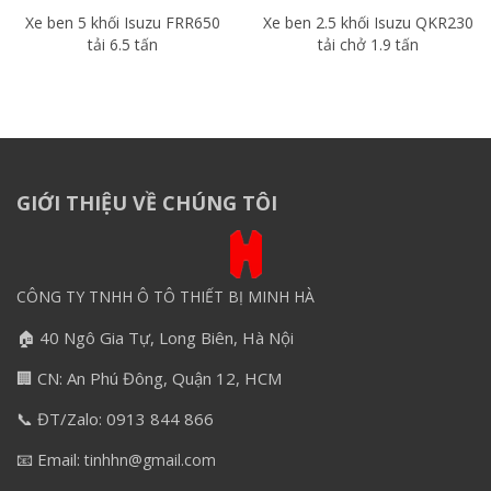
Xe ben 5 khối Isuzu FRR650
Xe ben 2.5 khối Isuzu QKR230
tải 6.5 tấn
tải chở 1.9 tấn
GIỚI THIỆU VỀ CHÚNG TÔI
CÔNG TY TNHH Ô TÔ THIẾT BỊ MINH HÀ
🏠 40 Ngô Gia Tự, Long Biên, Hà Nội
🏢 CN: An Phú Đông, Quận 12, HCM
📞 ĐT/Zalo: 0913 844 866
📧 Email:
tinhhn@gmail.com