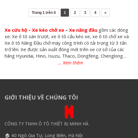
Trang 1 trên 4
1
2
3
4
»
Xe cứu hộ – Xe kéo chở xe
–
Xe nâng đầu
gồm các dòng
xe: Xe ô tô sàn trượt, xe ô tô cẩu kéo xe, xe ô tô chở xe và
Xe ô tô Nâng Đầu chở máy công trình có tải trọng từ 3 tấn
trở lên. Xe được sản xuất đóng mới trên xe cơ sở của các
hãng Hyundai, Hino, Isuzu, Thaco, Dongfeng, Chenglong…
GIỚI THIỆU VỀ CHÚNG TÔI
CÔNG TY TNHH Ô TÔ THIẾT BỊ MINH HÀ
🏠 40 Ngô Gia Tự, Long Biên, Hà Nội