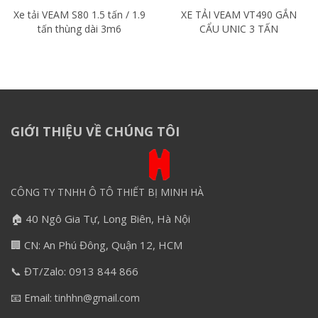
Xe tải VEAM S80 1.5 tấn / 1.9
XE TẢI VEAM VT490 GẮN
tấn thùng dài 3m6
CẨU UNIC 3 TẤN
GIỚI THIỆU VỀ CHÚNG TÔI
CÔNG TY TNHH Ô TÔ THIẾT BỊ MINH HÀ
🏠 40 Ngô Gia Tự, Long Biên, Hà Nội
🏢 CN: An Phú Đông, Quận 12, HCM
📞 ĐT/Zalo: 0913 844 866
📧 Email:
tinhhn@gmail.com