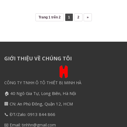
Trang 1 trên 2
1
2
»
GIỚI THIỆU VỀ CHÚNG TÔI
CÔNG TY TNHH Ô TÔ THIẾT BỊ MINH HÀ
🏠 40 Ngô Gia Tự, Long Biên, Hà Nội
🏢 CN: An Phú Đông, Quận 12, HCM
📞 ĐT/Zalo: 0913 844 866
📧 Email:
tinhhn@gmail.com